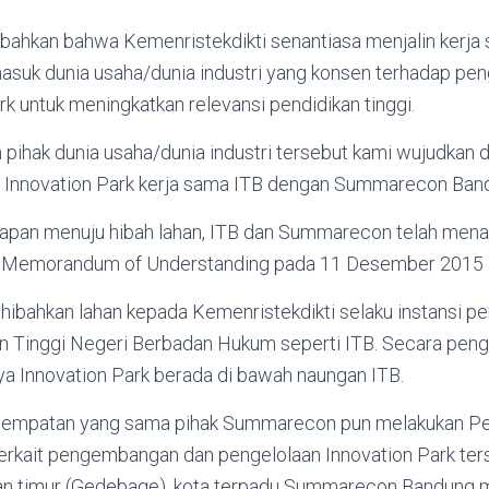
ahkan bahwa Kemenristekdikti senantiasa menjalin kerja
masuk dunia usaha/dunia industri yang konsen terhadap p
 untuk meningkatkan relevansi pendidikan tinggi.
 pihak dunia usaha/dunia industri tersebut kami wujudkan 
nnovation Park kerja sama ITB dengan Summarecon Bandun
apan menuju hibah lahan, ITB dan Summarecon telah men
Memorandum of Understanding pada 11 Desember 2015 l
ahkan lahan kepada Kemenristekdikti selaku instansi pe
n Tinggi Negeri Berbadan Hukum seperti ITB. Secara pe
ya Innovation Park berada di bawah naungan ITB.
esempatan yang sama pihak Summarecon pun melakukan Pe
erkait pengembangan dan pengelolaan Innovation Park terse
an timur (Gedebage), kota terpadu Summarecon Bandung