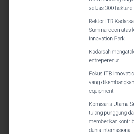
seluas 300 hektare 
Rektor ITB Kadarsa
Summarecon atas k
Innovation Park.
Kadarsah mengatakan
entreperenur.
Fokus ITB Innovatio
yang dikembangkan m
equipment.
Komisaris Utama Su
tulang punggung da
memberikan kontrib
dunia internasional.