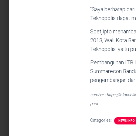
“Saya berharap dari
Teknopolis dapat men
Soetjipto menamba
2013, Wali Kota B
Teknopolis, yaitu p
Pembangunan ITB I
Summarecon Bandung
pengembangan dari T
sumber : https://infopubl
park
Categories:
NEWS INFO