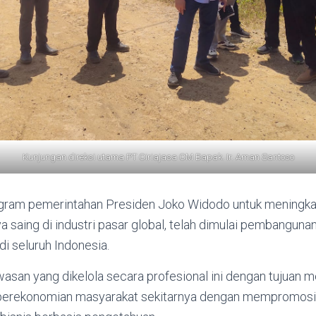
Kunjungan direksi utama PT Ciriajasa CM Bapak. Ir. Aman Santoso
gram pemerintahan Presiden Joko Widodo untuk meningkat
 saing di industri pasar global, telah dimulai pembangun
i seluruh Indonesia.
san yang dikelola secara profesional ini dengan tujuan m
 perekonomian masyarakat sekitarnya dengan mempromosi