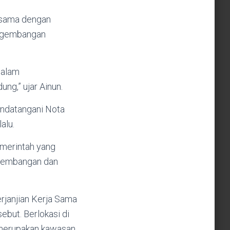
 sama dengan
engembangan
dalam
g,” ujar Ainun.
andatangani Nota
alu.
merintah yang
ngembangan dan
rjanjian Kerja Sama
but. Berlokasi di
 merupakan kawasan