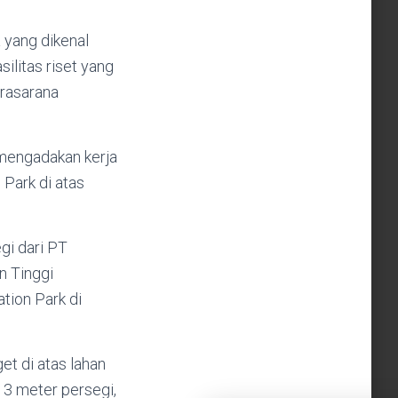
a yang dikenal
ilitas riset yang
prasarana
 mengadakan kerja
ark di atas
gi dari PT
n Tinggi
tion Park di
t di atas lahan
013 meter persegi,