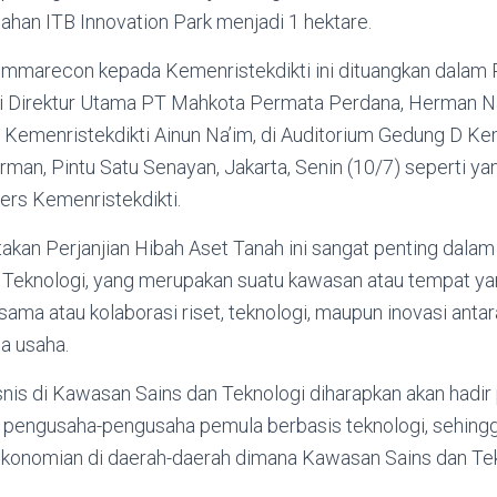
 lahan ITB Innovation Park menjadi 1 hektare.
ummarecon kepada Kemenristekdikti ini dituangkan dalam P
i Direktur Utama PT Mahkota Permata Perdana, Herman N
 Kemenristekdikti Ainun Na’im, di Auditorium Gedung D Kem
rman, Pintu Satu Senayan, Jakarta, Senin (10/7) seperti y
ers Kemenristekdikti.
akan Perjanjian Hibah Aset Tanah ini sangat penting dal
Teknologi, yang merupakan suatu kawasan atau tempat ya
sama atau kolaborasi riset, teknologi, maupun inovasi antar
ia usaha.
isnis di Kawasan Sains dan Teknologi diharapkan akan hadir
pengusaha-pengusaha pemula berbasis teknologi, sehing
onomian di daerah-daerah dimana Kawasan Sains dan Tekn