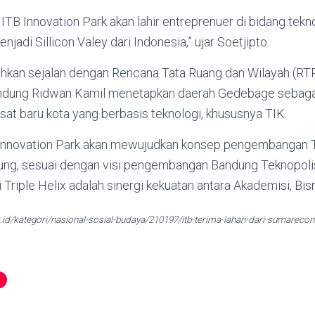
 ITB Innovation Park akan lahir entreprenuer di bidang tek
jadi Sillicon Valey dari Indonesia,” ujar Soetjipto.
hkan sejalan dengan Rencana Tata Ruang dan Wilayah (RT
andung Ridwan Kamil menetapkan daerah Gedebage sebag
usat baru kota yang berbasis teknologi, khususnya TIK.
nnovation Park akan mewujudkan konsep pengembangan Tri
, sesuai dengan visi pengembangan Bandung Teknopolis. 
riple Helix adalah sinergi kekuatan antara Akademisi, Bis
ik.id/kategori/nasional-sosial-budaya/210197/itb-terima-lahan-dari-sumareco