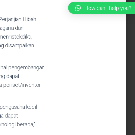
How can I help you?
erjanjian Hibah
agaria dan
enristekdikti,
ang disampaikan
am hal pengembangan
ng dapat
a periset/inventor,
 pengusaha kecil
ga dapat
ologi berada,”