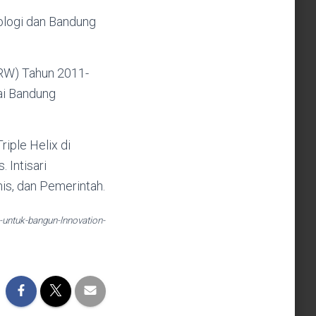
nologi dan Bandung
RW) Tahun 2011-
ai Bandung
ple Helix di
Intisari
nis, dan Pemerintah.
n-untuk-bangun-lnnovation-