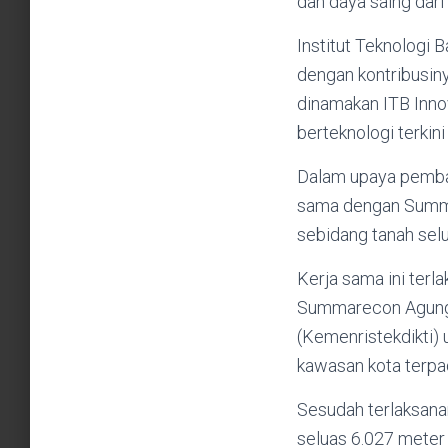
dan daya saing dari
Institut Teknologi 
dengan kontribusiny
dinamakan ITB Innov
berteknologi terkin
Dalam upaya pemban
sama dengan Summ
sebidang tanah selu
Kerja sama ini terl
Summarecon Agung T
(Kemenristekdikti) 
kawasan kota terp
Sesudah terlaksana
seluas 6.027 meter 