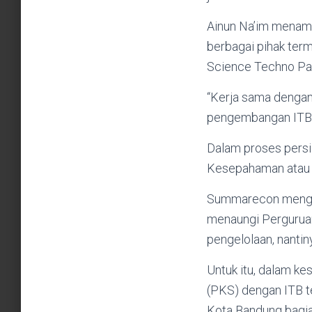
Ainun Na’im menamb
berbagai pihak ter
Science Techno Park
“Kerja sama dengan
pengembangan ITB I
Dalam proses persi
Kesepahaman atau 
Summarecon menghib
menaungi Pergurua
pengelolaan, nantin
Untuk itu, dalam k
(PKS) dengan ITB t
Kota Bandung bagi